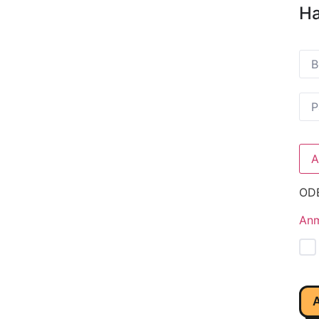
Ha
OD
Anm