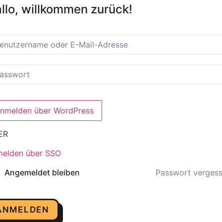
llo, willkommen zurück!
ER
elden über SSO
Passwort verges
Angemeldet bleiben
ANMELDEN